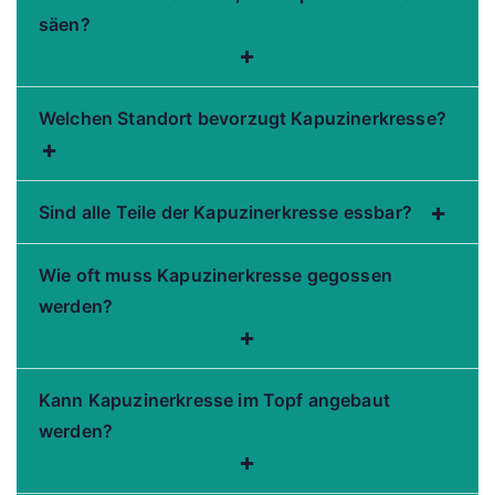
säen?
+
Welchen Standort bevorzugt Kapuzinerkresse?
+
+
Sind alle Teile der Kapuzinerkresse essbar?
Wie oft muss Kapuzinerkresse gegossen
werden?
+
Kann Kapuzinerkresse im Topf angebaut
werden?
+