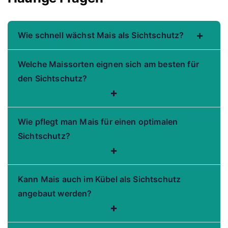
+
Wie schnell wächst Mais als Sichtschutz?
Welche Maissorten eignen sich am besten für
den Sichtschutz?
+
Wie pflegt man Mais für einen optimalen
Sichtschutz?
+
Kann Mais auch im Kübel als Sichtschutz
angebaut werden?
+