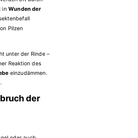
t in
Wunden der
sektenbefall
on Pilzen
t unter der Rinde –
ner Reaktion des
ebe
einzudämmen.
.
bruch der
ngel oder auch