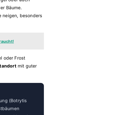
der Bäume.
se neigen, besonders
raucht!
 oder Frost
tandort
mit guter
lung (Botrytis
bstbäumen