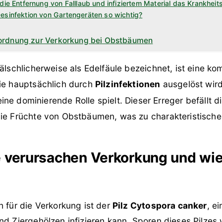
die Entfernung von Falllaub und infiziertem Material das Krankheits
esinfektion von Gartengeräten so wichtig?
ordnung zur Verkorkung bei Obstbäumen
fälschlicherweise als Edelfäule bezeichnet, ist eine k
die hauptsächlich durch
Pilzinfektionen
ausgelöst wir
ine dominierende Rolle spielt. Dieser Erreger befällt d
die Früchte von Obstbäumen, was zu charakteristische
 verursachen Verkorkung und wie
h für die Verkorkung ist der
Pilz Cytospora canker
, e
nd Ziergehölzen infizieren kann. Sporen dieses Pilzes