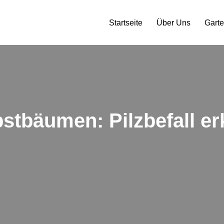
Startseite
Über Uns
Gart
stbäumen: Pilzbefall e