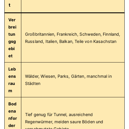
t
Ver
brei
tun
Großbritannien, Frankreich, Schweden, Finnland,
gsg
Russland, Italien, Balkan, Teile von Kasachstan
ebi
et
Leb
ens
Wälder, Wiesen, Parks, Gärten, manchmal in
rau
Städten
m
Bod
ena
Tief genug für Tunnel, ausreichend
nfor
Regenwürmer, meiden saure Böden und
der
verschmutzte Gebiete