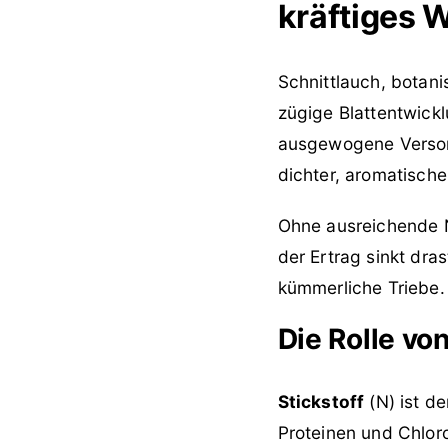
kräftiges
Schnittlauch, botan
zügige Blattentwickl
ausgewogene Versorg
dichter, aromatisch
Ohne ausreichende N
der Ertrag sinkt dra
kümmerliche Triebe.
Die Rolle vo
Stickstoff
(N) ist de
Proteinen und Chlor