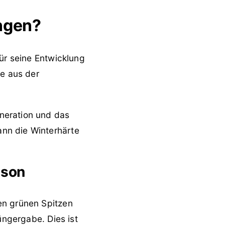
üngen?
für seine Entwicklung
ze aus der
neration und das
nn die Winterhärte
ison
en grünen Spitzen
üngergabe. Dies ist