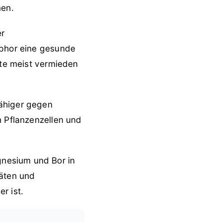
men.
er
sphor eine gesunde
nte meist vermieden
fähiger gegen
n Pflanzenzellen und
nesium und Bor in
täten und
r ist.