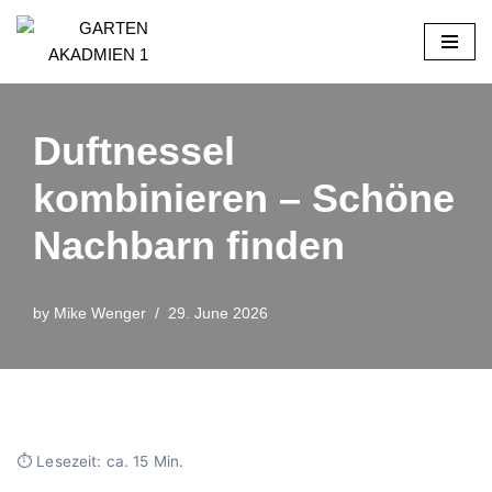
Skip
to
content
Duftnessel
kombinieren – Schöne
Nachbarn finden
by
Mike Wenger
29. June 2026
⏱ Lesezeit: ca. 15 Min.