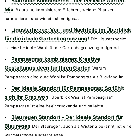
Blauraute Kombinieren – der Perfekte Garten-
Mix
Blauraute kombinieren: Erfahren, welche Pflanzen
harmonieren und wie ein stimmiges...
Ligusterhecke: Vor- und Nachteile im Überblick
für die ideale Gartenbegrenzung!
Die Ligusterhecke
ist eine beliebte Wahl für die Gartenbegrenzung aufgrund...
Pampasgras kombinieren: Kreative
Gestaltungsideen für Ihren Garten
Warum
Pampasgras eine gute Wahl ist Pampasgras als Blickfang im...
Der ideale Standort für Pampasgras: So fühlt
sich Ihr Gras wohl
Überblick Was ist Pampasgras?
Pampasgras ist eine beeindruckende und beliebte...
Blauregen Standort – Der ideale Standort für
Blauregen
Der Blauregen, auch als Wisteria bekannt, ist eine
wunderschöne Kletterpflanze,...