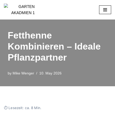
Skip
to
content
Fetthenne
Kombinieren – Ideale
Pflanzpartner
by
Mike Wenger
10. May 2026
⏱ Lesezeit: ca. 8 Min.