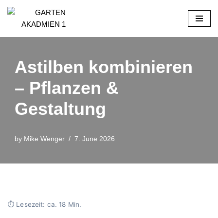
Skip
to
content
Astilben kombinieren
– Pflanzen &
Gestaltung
by
Mike Wenger
7. June 2026
⏱ Lesezeit: ca. 18 Min.