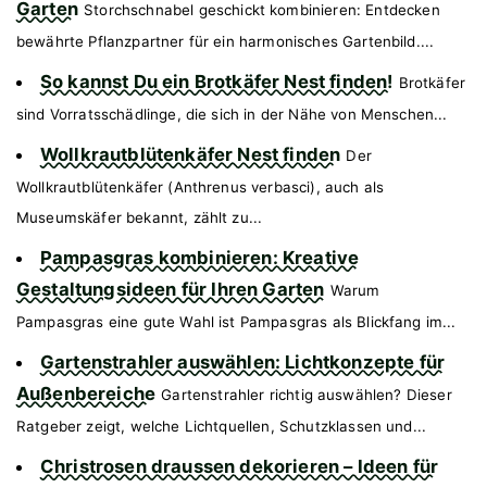
Garten
Storchschnabel geschickt kombinieren: Entdecken
bewährte Pflanzpartner für ein harmonisches Gartenbild....
So kannst Du ein Brotkäfer Nest finden!
Brotkäfer
sind Vorratsschädlinge, die sich in der Nähe von Menschen...
Wollkrautblütenkäfer Nest finden
Der
Wollkrautblütenkäfer (Anthrenus verbasci), auch als
Museumskäfer bekannt, zählt zu...
Pampasgras kombinieren: Kreative
Gestaltungsideen für Ihren Garten
Warum
Pampasgras eine gute Wahl ist Pampasgras als Blickfang im...
Gartenstrahler auswählen: Lichtkonzepte für
Außenbereiche
Gartenstrahler richtig auswählen? Dieser
Ratgeber zeigt, welche Lichtquellen, Schutzklassen und...
Christrosen draussen dekorieren – Ideen für