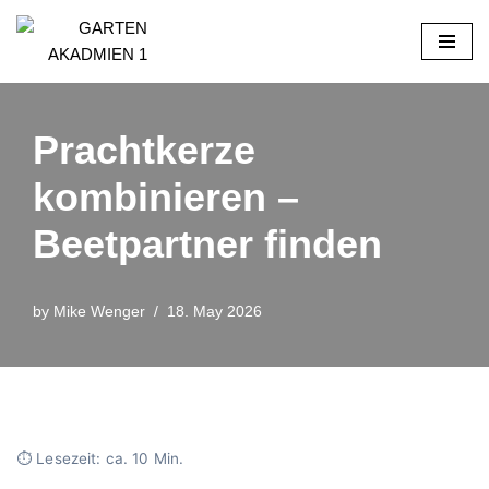
Skip
to
content
Prachtkerze
kombinieren –
Beetpartner finden
by
Mike Wenger
18. May 2026
⏱ Lesezeit: ca. 10 Min.