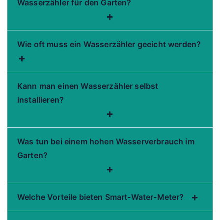
Wasserzähler für den Garten?
+
Wie oft muss ein Wasserzähler geeicht werden?
+
Kann man einen Wasserzähler selbst
installieren?
+
Was tun bei einem hohen Wasserverbrauch im
Garten?
+
+
Welche Vorteile bieten Smart-Water-Meter?