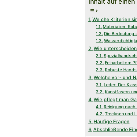
Inhalt auf einen
Welche Kriterien s
Materialien: Robu
Die Bedeutung d
Wasserdichtigke
Wie unterscheide
Spezialhandsch
Feinarbeiten: 
Robuste Handsc
Welche vor- und N
Leder: Der Klass
Kunstfasern un
Wie pflegt man Ga
Reinigung nach 
Trocknen und L
Häufige Fragen
Abschließende Ein