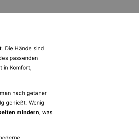
it. Die Hände sind
l des passenden
t in Komfort,
 man nach getaner
lg genießt. Wenig
beiten mindern
, was
 moderne