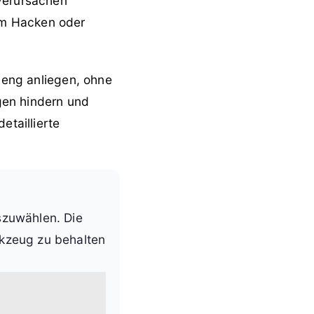
 verursachen
em Hacken oder
 eng anliegen, ohne
gen hindern und
etaillierte
szuwählen. Die
rkzeug zu behalten