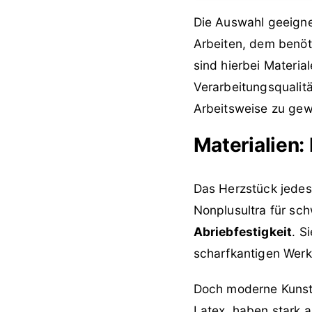
Die Auswahl geeign
Arbeiten, dem benö
sind hierbei Materia
Verarbeitungsqualitä
Arbeitsweise zu gew
Materialien: 
Das Herzstück jedes
Nonplusultra für sc
Abriebfestigkeit
. S
scharfkantigen Wer
Doch moderne Kunstfa
Latex, haben stark a