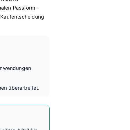
malen Passform –
e Kaufentscheidung
 Anwendungen
en überarbeitet.