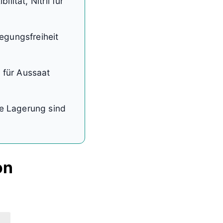
lität, Nitril für
gungsfreiheit
 für Aussaat
e Lagerung sind
on