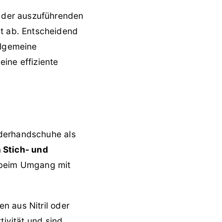
 der auszuführenden
t ab. Entscheidend
llgemeine
ine effiziente
ederhandschuhe als
 Stich- und
r beim Umgang mit
n aus Nitril oder
tivität und sind