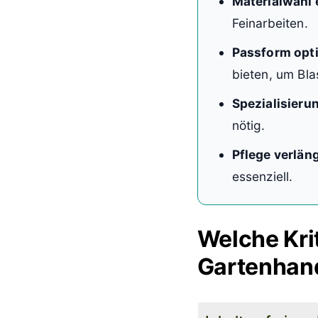
Materialwahl 
Feinarbeiten.
Passform opt
bieten, um Bl
Spezialisieru
nötig.
Pflege verlän
essenziell.
Welche Kri
Gartenhan