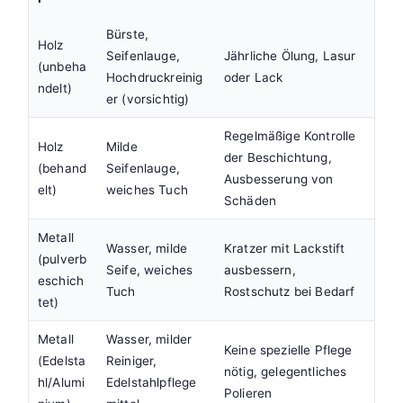
Bürste,
Holz
Seifenlauge,
Jährliche Ölung, Lasur
(unbeha
Hochdruckreinig
oder Lack
ndelt)
er (vorsichtig)
Regelmäßige Kontrolle
Holz
Milde
der Beschichtung,
(behand
Seifenlauge,
Ausbesserung von
elt)
weiches Tuch
Schäden
Metall
Wasser, milde
Kratzer mit Lackstift
(pulverb
Seife, weiches
ausbessern,
eschich
Tuch
Rostschutz bei Bedarf
tet)
Metall
Wasser, milder
Keine spezielle Pflege
(Edelsta
Reiniger,
nötig, gelegentliches
hl/Alumi
Edelstahlpflege
Polieren