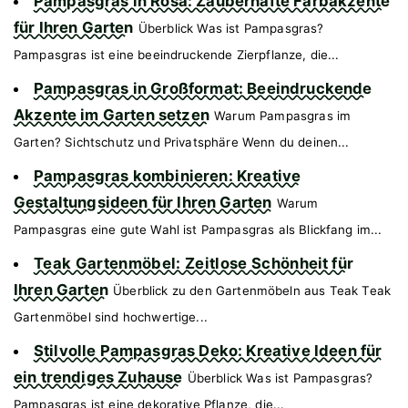
Pampasgras in Rosa: Zauberhafte Farbakzente
für Ihren Garten
Überblick Was ist Pampasgras?
Pampasgras ist eine beeindruckende Zierpflanze, die...
Pampasgras in Großformat: Beeindruckende
Akzente im Garten setzen
Warum Pampasgras im
Garten? Sichtschutz und Privatsphäre Wenn du deinen...
Pampasgras kombinieren: Kreative
Gestaltungsideen für Ihren Garten
Warum
Pampasgras eine gute Wahl ist Pampasgras als Blickfang im...
Teak Gartenmöbel: Zeitlose Schönheit für
Ihren Garten
Überblick zu den Gartenmöbeln aus Teak Teak
Gartenmöbel sind hochwertige...
Stilvolle Pampasgras Deko: Kreative Ideen für
ein trendiges Zuhause
Überblick Was ist Pampasgras?
Pampasgras ist eine dekorative Pflanze, die...