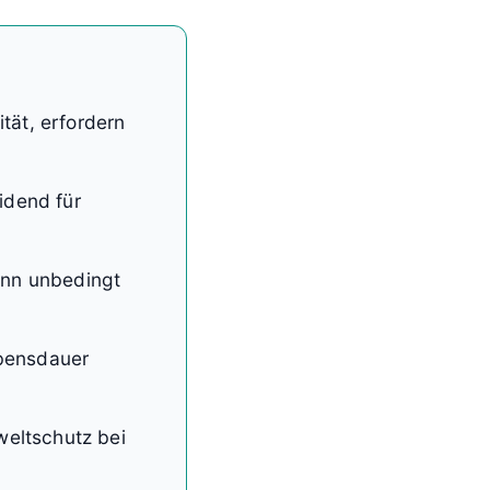
tät, erfordern
idend für
inn unbedingt
ebensdauer
eltschutz bei