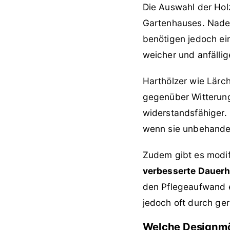
Die Auswahl der Holz
Gartenhauses. Nadelh
benötigen jedoch ein
weicher und anfälli
Harthölzer wie Lärc
gegenüber Witterung
widerstandsfähiger. 
wenn sie unbehandel
Zudem gibt es modifi
verbesserte Dauerh
den Pflegeaufwand er
jedoch oft durch ge
Welche Designmö