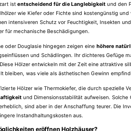
art ist
entscheidend für die Langlebigkeit
und den P
ölzer wie Kiefer oder Fichte sind kostengünstig und w
en intensiveren Schutz vor Feuchtigkeit, Insekten und P
ger für mechanische Beschädigungen.
he oder Douglasie hingegen zeigen eine
höhere natürl
seinflüssen und Schädlingen. Ihr dichteres Gefüge ma
Diese Hölzer entwickeln mit der Zeit eine attraktive si
t bleiben, was viele als ästhetischen Gewinn empfind
zierte Hölzer wie Thermokiefer, die durch spezielle V
aftigkeit
und Dimensionsstabilität aufweisen. Solche
heblich, sind aber in der Anschaffung teurer. Die Inve
ringere Instandhaltungskosten aus.
glichkeiten eröffnen Holzhäuser?