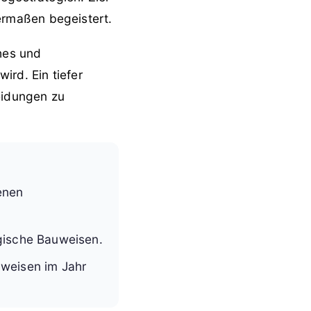
hermaßen begeistert.
ches und
ird. Ein tiefer
eidungen zu
enen
gische Bauweisen.
uweisen im Jahr