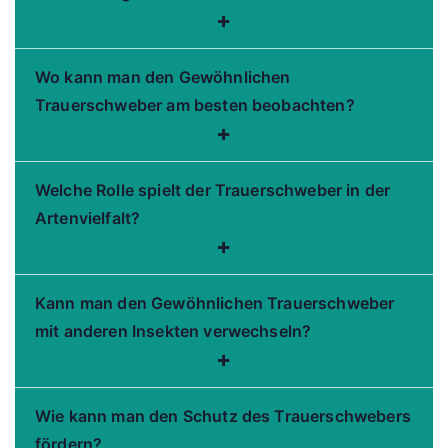
+
Wo kann man den Gewöhnlichen
Trauerschweber am besten beobachten?
+
Welche Rolle spielt der Trauerschweber in der
Artenvielfalt?
+
Kann man den Gewöhnlichen Trauerschweber
mit anderen Insekten verwechseln?
+
Wie kann man den Schutz des Trauerschwebers
fördern?