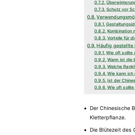
Überwinterun
Schutz vor Sc
Verwendungsmög
Gestaltungsi
Kombination 
Vorteile für d
Häufig gestellte
Wie oft sollt
Wann ist die 
Welche Rankhi
Wie kann ich
Ist der Chine
Wie oft soll
Der Chinesische B
Kletterpflanze.
Die Blütezeit des