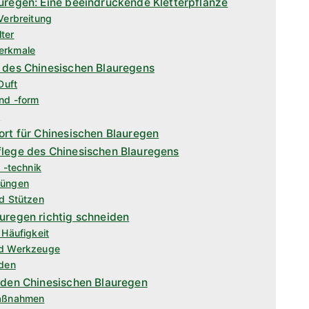
uregen: Eine beeindruckende Kletterpflanze
Verbreitung
ter
erkmale
t des Chinesischen Blauregens
Duft
nd -form
g
ort für Chinesischen Blauregen
flege des Chinesischen Blauregens
 -technik
Düngen
nd Stützen
uregen richtig schneiden
 Häufigkeit
nd Werkzeuge
iden
 den Chinesischen Blauregen
aßnahmen