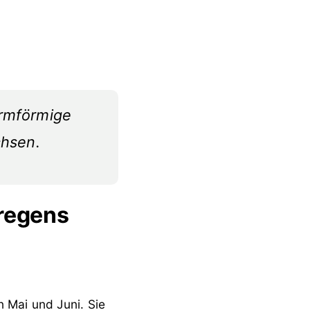
irmförmige
chsen.
uregens
 Mai und Juni. Sie