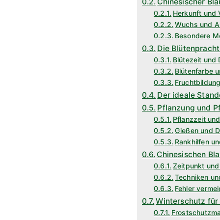
Chinesischer Bla
Herkunft und 
Wuchs und Al
Besondere M
Die Blütenprach
Blütezeit und 
Blütenfarbe u
Fruchtbildun
Der ideale Stand
Pflanzung und P
Pflanzzeit und
Gießen und 
Rankhilfen u
Chinesischen Bla
Zeitpunkt und
Techniken u
Fehler verme
Winterschutz für
Frostschutzm