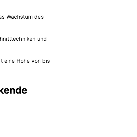
 das Wachstum des
chnitttechniken und
ht eine Höhe von bis
ckende