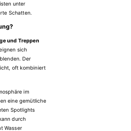
isten unter
rte Schatten.
tung?
ge und Treppen
 eignen sich
 blenden. Der
cht, oft kombiniert
tmosphäre im
en eine gemütliche
eten Spotlights
kann durch
nt Wasser