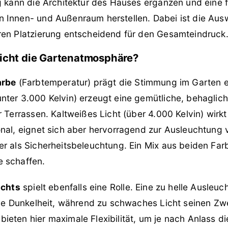
g kann die Architektur des Hauses ergänzen und eine 
 Innen- und Außenraum herstellen. Dabei ist die Aus
ren Platzierung entscheidend für den Gesamteindruck
Licht die Gartenatmosphäre?
arbe
(Farbtemperatur) prägt die Stimmung im Garten 
nter 3.000 Kelvin) erzeugt eine gemütliche, behaglic
r Terrassen. Kaltweißes Licht (über 4.000 Kelvin) wir
onal, eignet sich aber hervorragend zur Ausleuchtung 
er als Sicherheitsbeleuchtung. Ein Mix aus beiden Fa
 schaffen.
ichts
spielt ebenfalls eine Rolle. Eine zu helle Ausleu
che Dunkelheit, während zu schwaches Licht seinen Zwe
ieten hier maximale Flexibilität, um je nach Anlass d