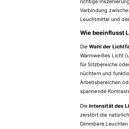
richtige Inszenierun
Verbindung zwischen
Leuchtmittel und de
Wie beeinflusst 
Die
Wahl der Lichtf
Warmweißes Licht (u
für Sitzbereiche ode
nüchtern und funkti
Arbeitsbereichen od
spannende Kontraste
Die
Intensität des L
zerstört die natürli
Dimmbare Leuchten b