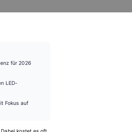
ienz für 2026
en LED-
it Fokus auf
 Dabei kostet es oft