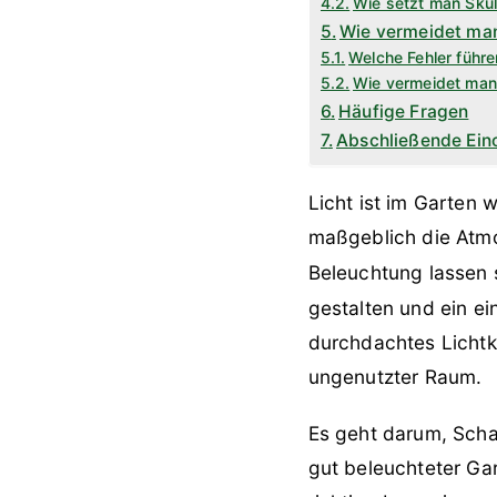
Wie setzt man Skul
Wie vermeidet man
Welche Fehler führ
Wie vermeidet man
Häufige Fragen
Abschließende Ein
Licht ist im Garten w
maßgeblich die Atmo
Beleuchtung lassen 
gestalten und ein e
durchdachtes Lichtk
ungenutzter Raum.
Es geht darum, Scha
gut beleuchteter Gar