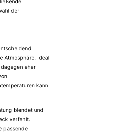
fließende
wahl der
.
entscheidend.
he Atmosphäre, ideal
kt dagegen eher
von
rbtemperaturen kann
chtung blendet und
ck verfehlt.
ie passende