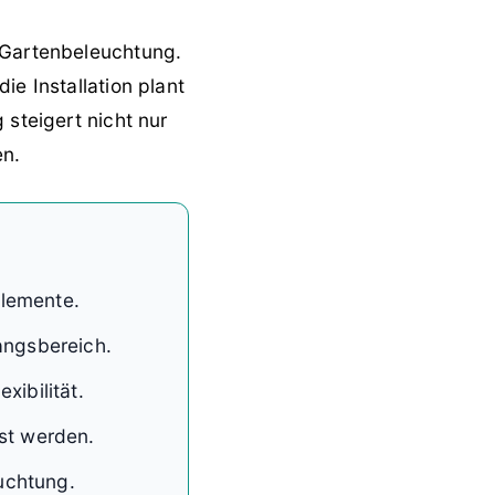
e Gartenbeleuchtung.
ie Installation plant
 steigert nicht nur
en.
elemente.
angsbereich.
xibilität.
st werden.
uchtung.