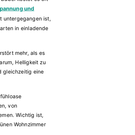
spannung und
 untergegangen ist,
Garten in einladende
stört mehr, als es
arum, Helligkeit zu
 gleichzeitig eine
lfühloase
en, von
emen. Wichtig ist,
 grünen Wohnzimmer