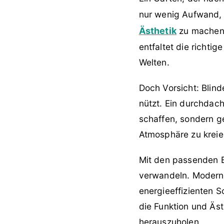
nur wenig Aufwand,
Ästhetik
zu machen.
entfaltet die richti
Welten.
Doch Vorsicht: Blin
nützt. Ein durchdach
schaffen, sondern ge
Atmosphäre zu kreier
Mit den passenden B
verwandeln. Moderne
energieeffizienten S
die Funktion und Äs
herauszuholen.