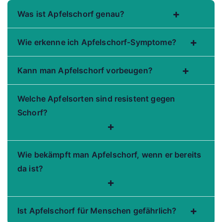
+
Was ist Apfelschorf genau?
+
Wie erkenne ich Apfelschorf-Symptome?
+
Kann man Apfelschorf vorbeugen?
Welche Apfelsorten sind resistent gegen
Schorf?
+
Wie bekämpft man Apfelschorf, wenn er bereits
da ist?
+
+
Ist Apfelschorf für Menschen gefährlich?