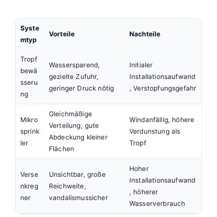
Syste
Vorteile
Nachteile
mtyp
Tropf
Wassersparend,
Initialer
bewä
gezielte Zufuhr,
Installationsaufwand
sseru
geringer Druck nötig
, Verstopfungsgefahr
ng
Gleichmäßige
Mikro
Windanfällig, höhere
Verteilung, gute
sprink
Verdunstung als
Abdeckung kleiner
ler
Tropf
Flächen
Hoher
Verse
Unsichtbar, große
Installationsaufwand
nkreg
Reichweite,
, höherer
ner
vandalismussicher
Wasserverbrauch